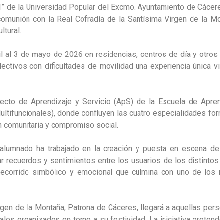
I” de la Universidad Popular del Excmo. Ayuntamiento de Cácere
omunión con la Real Cofradía de la Santísima Virgen de la Mo
ltural.
l
al
3 de mayo
de 2026 en residencias, centros de día y otros
tivos con dificultades de movilidad una experiencia única vi
yecto de Aprendizaje y Servicio (ApS) de la Escuela de Apren
ltifuncionales), donde confluyen las cuatro especialidades for
ón comunitaria y compromiso social.
l alumnado ha trabajado en la creación y puesta en escena de
recuerdos y sentimientos entre los usuarios de los distintos ce
n recorrido simbólico y emocional que culmina con uno de lo
rgen de la Montaña, Patrona de Cáceres, llegará a aquellas pers
nales organizados en torno a su festividad. La iniciativa preten