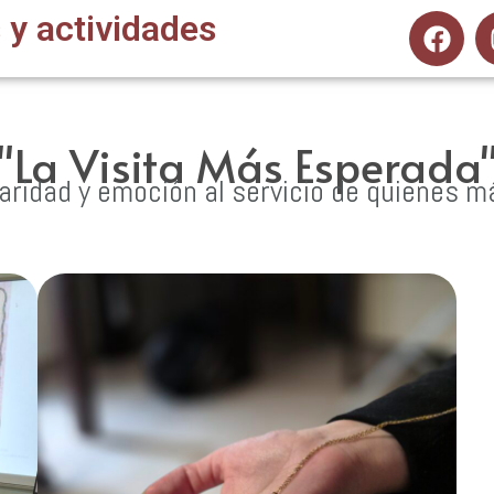
 y actividades
 "La Visita Más Esperada"
daridad y emoción al servicio de quienes m