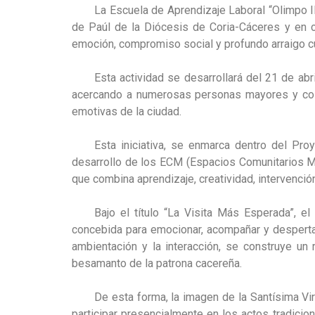
La Escuela de Aprendizaje Laboral “Olimpo I
de Paúl de la Diócesis de Coria-Cáceres y en c
emoción, compromiso social y profundo arraigo cu
Esta actividad se desarrollará del
21 de abri
acercando a numerosas personas mayores y colec
emotivas de la ciudad.
Esta iniciativa, se enmarca dentro del Pro
desarrollo de los ECM (Espacios Comunitarios Mu
que combina aprendizaje, creatividad, intervenci
Bajo el título “La Visita Más Esperada”, e
concebida para emocionar, acompañar y despertar 
ambientación y la interacción, se construye u
besamanto de la patrona cacereña.
De esta forma, la imagen de la Santísima Vi
participar presencialmente en los actos tradicio